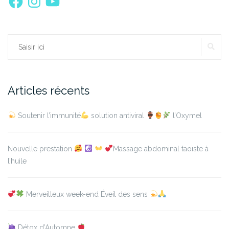
RE
Rechercher :
Articles récents
Soutenir l’immunité
solution antiviral
l’Oxymel
Nouvelle prestation
Massage abdominal taoïste à
l’huile
Merveilleux week-end Éveil des sens
Détox d’Automne