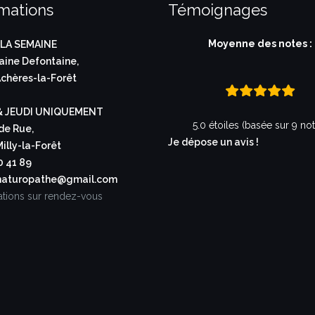
rmations
Témoignages
R
Moyenne des notes :
LA SEMAINE
ine Defontaine,
chères-la-Forêt
& JEUDI UNIQUEMENT
5.0 étoiles (basée sur 9 no
de Rue,
Je dépose un avis !
illy-la-Forêt
0 41 89
aturopathe@gmail.com
ations sur rendez-vous