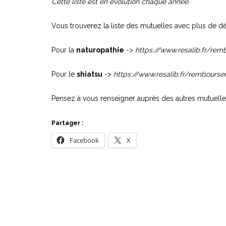
Cette liste est en évolution chaque année.
Vous trouverez la liste des mutuelles avec plus de détai
Pour la
naturopathie
->
https://www.resalib.fr/re
Pour le
shiatsu
->
https://www.resalib.fr/rembourse
Pensez à vous renseigner auprès des autres mutuelle
Partager :
Facebook
X