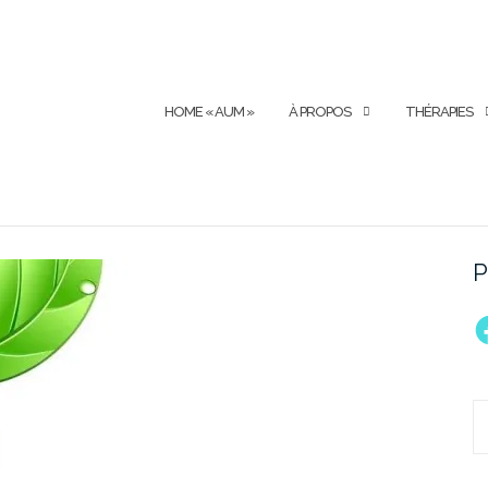
HOME « AUM »
À PROPOS
THÉRAPIES
P
F
R