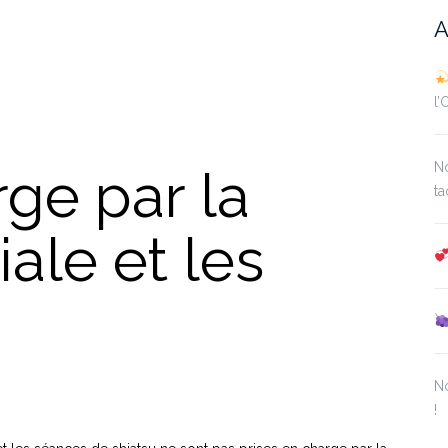
A
l
No
rge par la
ta
ale et les
No
!