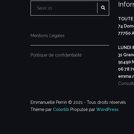
Info
RECHERCHE
Rechercher :
TOUTE 
74 Doma
77760 A
Mentions Légales
LUNDI 
31 Gran
Politique de confidentialité
91490 M
06 78 7
emma.n
Consult
Emmanuelle Perrin © 2021 - Tous droits réservés
Thème par
Colorlib
Propulsé par
WordPress