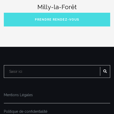
Milly-la-Forêt
PRENDRE RENDEZ-VOUS
RE
Rechercher :
Mentions Légales
Politique de confidentialité