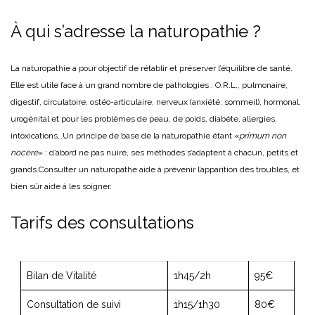
À qui s’adresse la naturopathie ?
La naturopathie a pour objectif de rétablir et préserver l’équilibre de santé.
Elle est utile face à un grand nombre de pathologies : O.R.L., pulmonaire,
digestif, circulatoire, ostéo-articulaire, nerveux (anxiété, sommeil), hormonal,
urogénital et pour les problèmes de peau, de poids, diabète, allergies,
intoxications…
Un principe de base de la naturopathie étant «
primum non
nocere
» : d’abord ne pas nuire, ses méthodes s’adaptent à chacun, petits et
grands.
Consulter un naturopathe aide à prévenir l’apparition des troubles, et
bien sûr aide à les soigner.
Tarifs des consultations
Bilan de Vitalité
1h45/2h
95€
Consultation de suivi
1h15/1h30
80€