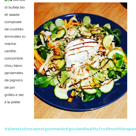
di bufala bio
et salade
composée
de crudités
émincées ici
mâche,
carotte,
concombre,
chou blanc
parsemées
de pignons
de pin
grillés à sec
à la poêle
#alimentationsaineetgourmande
#goodandhealthyfood
#nutrithérapie