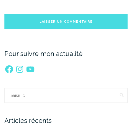
Pour suivre mon actualité
Facebook
Instagram
YouTube
RE
Rechercher :
Articles récents