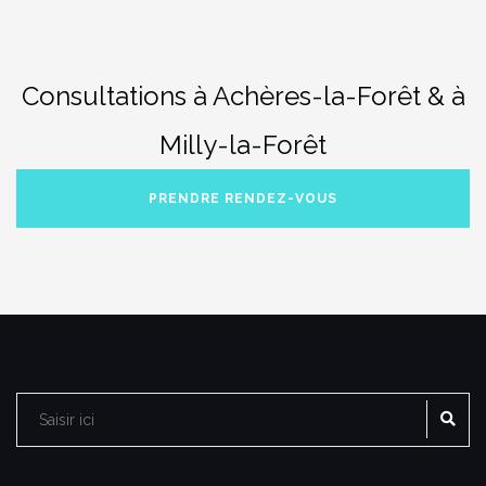
Consultations à Achères-la-Forêt & à
Milly-la-Forêt
PRENDRE RENDEZ-VOUS
RE
Rechercher :