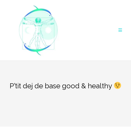
Aller
au
contenu
P’tit dej de base good & healthy