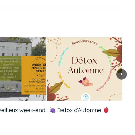
eilleux week-end
Détox d’Automne
Nou
réc