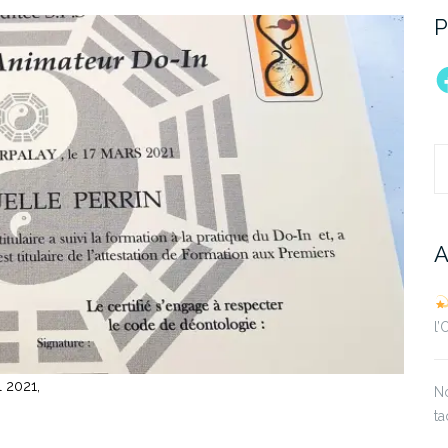
P
F
R
A
l
l 2021,
No
ta