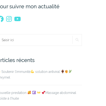
our suivre mon actualité
acebook
Instagram
YouTube
RECHERCHER
echercher :
rticles récents
Soutenir l’immunité
solution antiviral
’Oxymel
uvelle prestation
Massage abdominal
oïste à l’huile