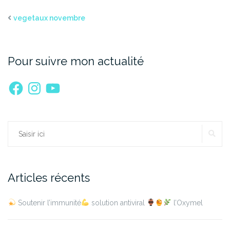
vegetaux novembre
Pour suivre mon actualité
Facebook
Instagram
YouTube
RE
Rechercher :
Articles récents
Soutenir l’immunité
solution antiviral
l’Oxymel