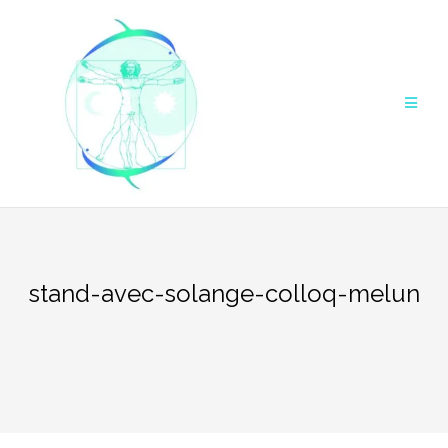
Aller
au
contenu
stand-avec-solange-colloq-melun