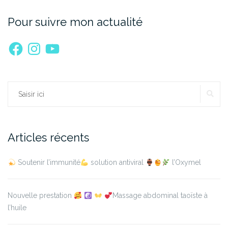
Pour suivre mon actualité
Facebook
Instagram
YouTube
RE
Rechercher :
Articles récents
Soutenir l’immunité
solution antiviral
l’Oxymel
Nouvelle prestation
Massage abdominal taoïste à
l’huile