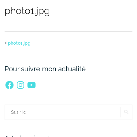
photo1.jpg
photo1.jpg
Pour suivre mon actualité
Facebook
Instagram
YouTube
RE
Rechercher :