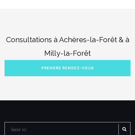
Consultations à Achères-la-Forêt & à
Milly-la-Forêt
PRENDRE RENDEZ-VOUS
RE
Rechercher :