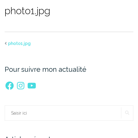
photo1.jpg
photo1.jpg
Pour suivre mon actualité
Facebook
Instagram
YouTube
RE
Rechercher :