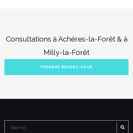
Consultations à Achères-la-Forêt & à
Milly-la-Forêt
PRENDRE RENDEZ-VOUS
RE
Rechercher :