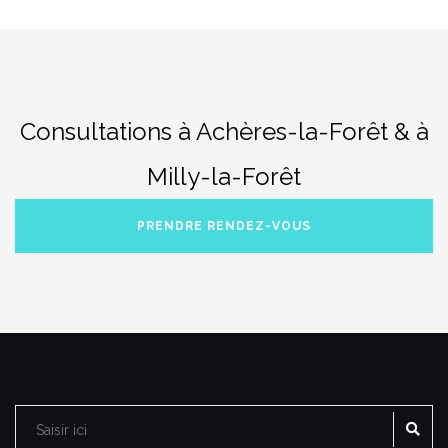
Consultations à Achères-la-Forêt & à
Milly-la-Forêt
PRENDRE RENDEZ-VOUS
RE
Rechercher :