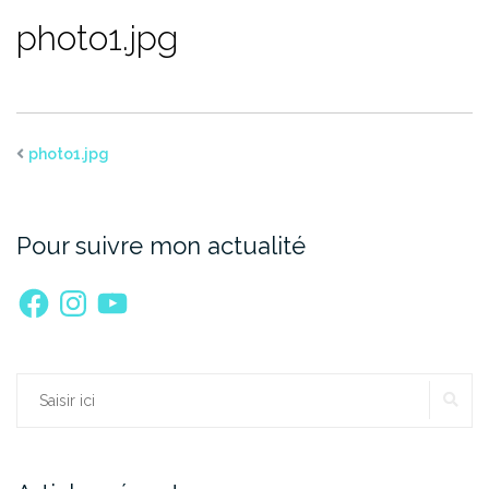
photo1.jpg
photo1.jpg
Pour suivre mon actualité
Facebook
Instagram
YouTube
RE
Rechercher :