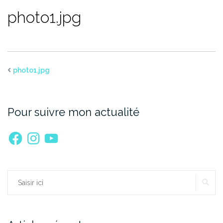
photo1.jpg
photo1.jpg
Pour suivre mon actualité
Facebook
Instagram
YouTube
RE
Rechercher :