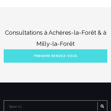
Consultations à Achères-la-Forêt & à
Milly-la-Forêt
PRENDRE RENDEZ-VOUS
RE
Rechercher :