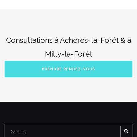
Consultations à Achères-la-Forêt & à
Milly-la-Forêt
PRENDRE RENDEZ-VOUS
RE
Rechercher :