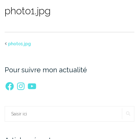
photo1.jpg
photo1.jpg
Pour suivre mon actualité
Facebook
Instagram
YouTube
RE
Rechercher :