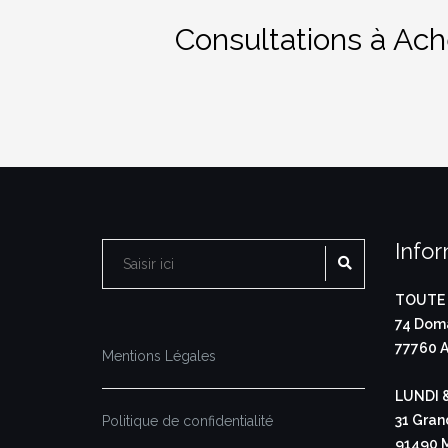
Consultations à Ach
Info
RECHERCHE
Rechercher :
TOUTE 
74 Doma
77760 A
Mentions Légales
LUNDI 
31 Gran
Politique de confidentialité
91490 M