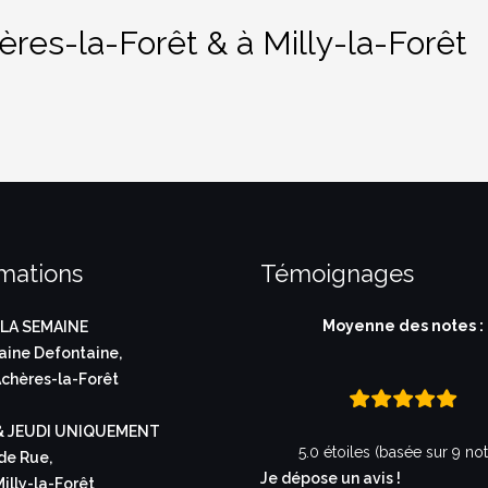
ères-la-Forêt & à Milly-la-Forêt
rmations
Témoignages
R
Moyenne des notes :
LA SEMAINE
ine Defontaine,
chères-la-Forêt
& JEUDI UNIQUEMENT
5.0 étoiles (basée sur 9 no
de Rue,
Je dépose un avis !
illy-la-Forêt