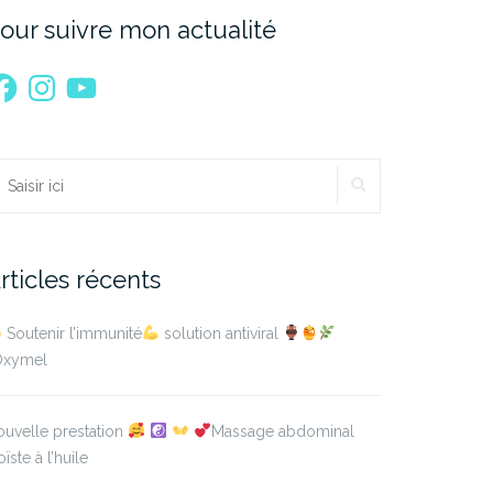
our suivre mon actualité
acebook
Instagram
YouTube
RECHERCHER
echercher :
rticles récents
Soutenir l’immunité
solution antiviral
’Oxymel
uvelle prestation
Massage abdominal
oïste à l’huile