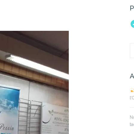
P
F
R
A
l
No
ta