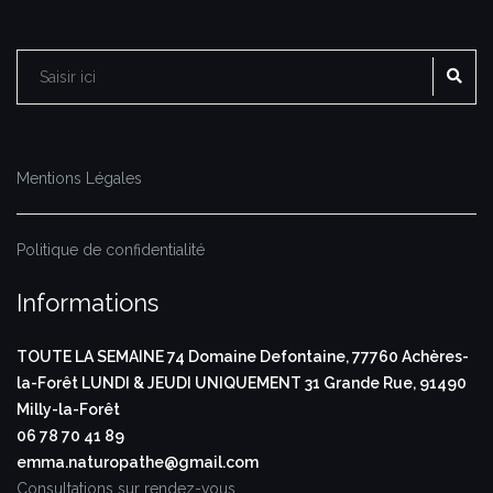
RE
Rechercher :
Mentions Légales
Politique de confidentialité
Informations
TOUTE LA SEMAINE
74 Domaine Defontaine,
77760 Achères-
la-Forêt
LUNDI & JEUDI UNIQUEMENT
31 Grande Rue,
91490
Milly-la-Forêt
06 78 70 41 89
emma.naturopathe@gmail.com
Consultations sur rendez-vous