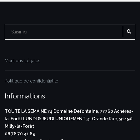
RE
Rechercher :
Mentions Légales
Politique de confidentialité
Informations
TOUTE LA SEMAINE
74 Domaine Defontaine,
77760 Achères-
la-Forêt
LUNDI & JEUDI UNIQUEMENT
31 Grande Rue,
91490
Milly-la-Forêt
06 78 70 41 89