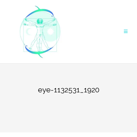
Aller
au
contenu
eye-1132531_1920