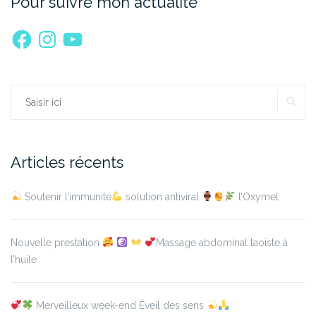
Pour suivre mon actualité
Facebook
Instagram
YouTube
RE
Rechercher :
Articles récents
Soutenir l’immunité
solution antiviral
l’Oxymel
Nouvelle prestation
Massage abdominal taoïste à
l’huile
Merveilleux week-end Éveil des sens