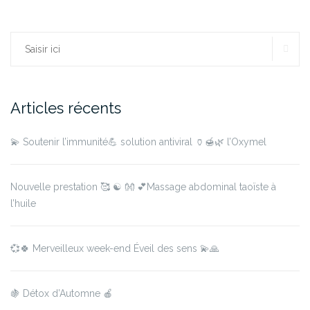
RE
Rechercher :
Articles récents
💫 Soutenir l’immunité💪 solution antiviral 🏺🍯🌿 l’Oxymel
Nouvelle prestation 🥰 ☯️ 👐 💕Massage abdominal taoïste à
l’huile
💞🍀 Merveilleux week-end Éveil des sens 💫🙏
🍇 Détox d’Automne 🍎