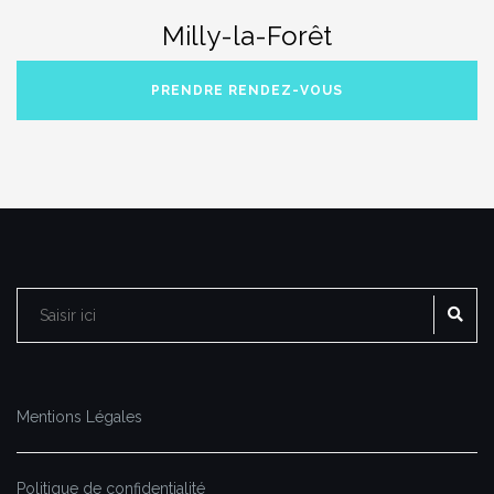
Milly-la-Forêt
PRENDRE RENDEZ-VOUS
RE
Rechercher :
Mentions Légales
Politique de confidentialité