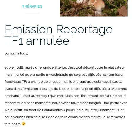
THÉRAPIES
Emission Reportage
TF1 annulée
bonjour à tous,
et bien voilà, après une longue attente, c’est tout déconfit que le réalisateur
m’a annoncé que la partie mycothérapie ne sera pas diffusée, car l’émission
Reportage TF1 a changé de direction, et ils ont jugé que cela n’avait pas sa
place dans l’émission « les rois de la cueillette » (à priori diffusée à l’Automne
prochain). Il était aussi déçu que moi. Mais bon, finalement, ce fut une belle
rencontre, de bons moments, nous avons tourné ces images, une partie avec
Alain Tardif, en forêt de Fontainebleau pour une cueillette justement :-), et
nous verrons bien ce que l’idée de faire connaître ces merveilleux remèdes
fera naître