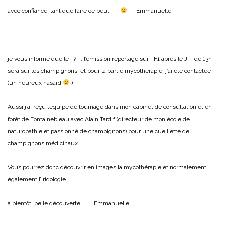
avec confiance, tant que faire ce peut
Emmanuelle
je vous informe que le ? , l’émission reportage sur TF1 après le J.T. de 13h
sera sur les champignons, et pour la partie mycothérapie, j’ai été contactée
(un heureux hasard
) .
Aussi j’ai reçu l’équipe de tournage dans mon cabinet de consultation et en
forêt de Fontainebleau avec Alain Tardif (directeur de mon école de
naturopathie et passionné de champignons) pour une cueillette de
champignons médicinaux.
Vous pourrez donc découvrir en images la mycothérapie et normalement
également l’iridologie
à bientôt belle découverte Emmanuelle