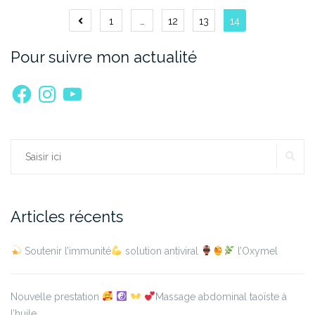
Pagination
1
…
12
13
14
des
Pour suivre mon actualité
publications
Facebook
Instagram
YouTube
RE
Rechercher :
Articles récents
Soutenir l’immunité
solution antiviral
l’Oxymel
Nouvelle prestation
Massage abdominal taoïste à
l’huile