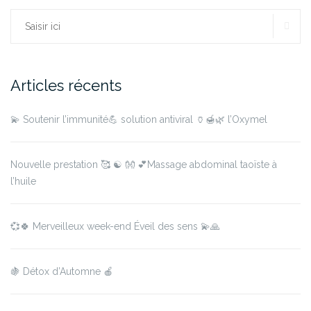
RE
Rechercher :
Articles récents
💫 Soutenir l’immunité💪 solution antiviral 🏺🍯🌿 l’Oxymel
Nouvelle prestation 🥰 ☯️ 👐 💕Massage abdominal taoïste à
l’huile
💞🍀 Merveilleux week-end Éveil des sens 💫🙏
🍇 Détox d’Automne 🍎