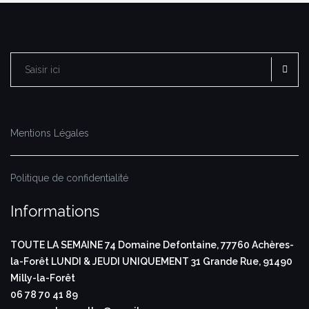
RE
Rechercher :
Mentions Légales
Politique de confidentialité
Informations
TOUTE LA SEMAINE
74 Domaine Defontaine,
77760 Achères-
la-Forêt
LUNDI & JEUDI UNIQUEMENT
31 Grande Rue,
91490
Milly-la-Forêt
06 78 70 41 89