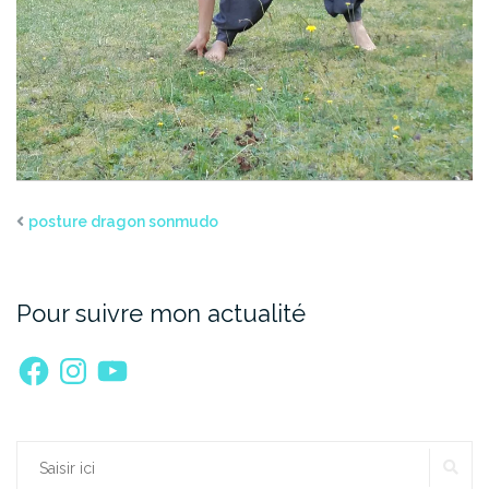
posture dragon sonmudo
Pour suivre mon actualité
Facebook
Instagram
YouTube
RE
Rechercher :