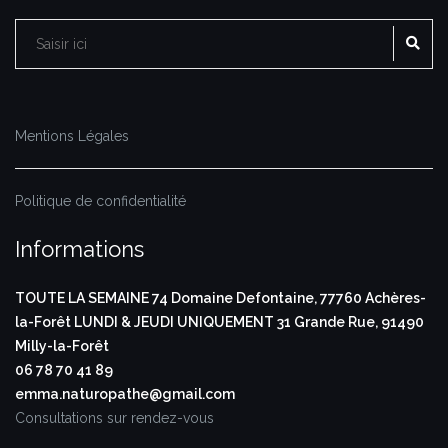
RE
Rechercher :
Mentions Légales
Politique de confidentialité
Informations
TOUTE LA SEMAINE
74 Domaine Defontaine,
77760 Achères-
la-Forêt
LUNDI & JEUDI UNIQUEMENT
31 Grande Rue,
91490
Milly-la-Forêt
06 78 70 41 89
emma.naturopathe@gmail.com
Consultations sur rendez-vous