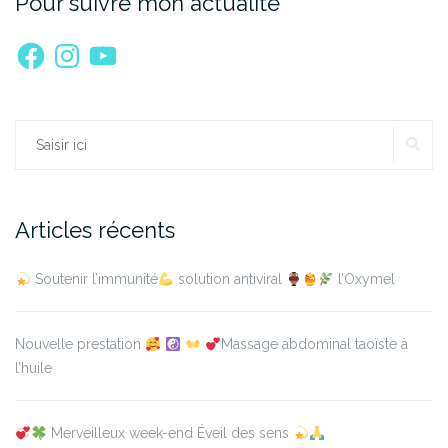
Pour suivre mon actualité
Facebook
Instagram
YouTube
RE
Rechercher :
Articles récents
Soutenir l’immunité
solution antiviral
l’Oxymel
Nouvelle prestation
Massage abdominal taoïste à
l’huile
Merveilleux week-end Éveil des sens