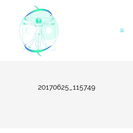
Aller
au
contenu
20170625_115749