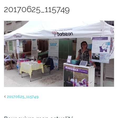
20170625_115749
20170625_115749